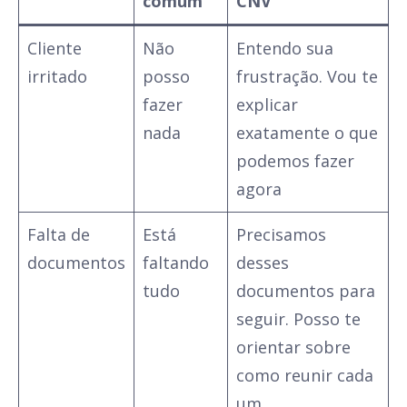
comum
CNV
Cliente
Não
Entendo sua
irritado
posso
frustração. Vou te
fazer
explicar
nada
exatamente o que
podemos fazer
agora
Falta de
Está
Precisamos
documentos
faltando
desses
tudo
documentos para
seguir. Posso te
orientar sobre
como reunir cada
um