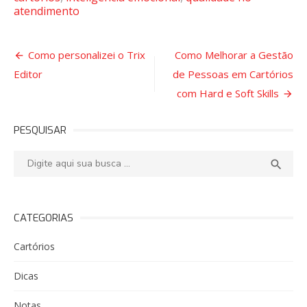
atendimento
Navegação
Como personalizei o Trix
Como Melhorar a Gestão
Editor
de Pessoas em Cartórios
de
com Hard e Soft Skills
Post
PESQUISAR
Pesquisar:
PESQ

CATEGORIAS
Cartórios
Dicas
Notas