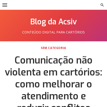
Skip
to
content
Blog da Acsiv
CONTEÚDO DIGITAL PARA CARTÓRIOS
SEM CATEGORIA
Comunicação não
violenta em cartórios:
como melhorar o
atendimento e