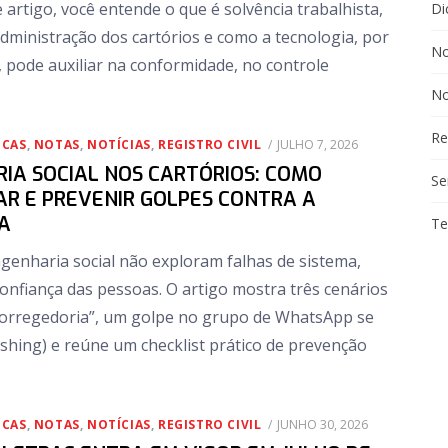
 artigo, você entende o que é solvência trabalhista,
Di
dministração dos cartórios e como a tecnologia, por
No
 pode auxiliar na conformidade, no controle
No
Re
POSTED
ICAS
,
NOTAS
,
NOTÍCIAS
,
REGISTRO CIVIL
JULHO 7, 2026
ON
IA SOCIAL NOS CARTÓRIOS: COMO
Se
CAR E PREVENIR GOLPES CONTRA A
A
Te
genharia social não exploram falhas de sistema,
onfiança das pessoas. O artigo mostra três cenários
 “corregedoria”, um golpe no grupo de WhatsApp se
shing) e reúne um checklist prático de prevenção
POSTED
ICAS
,
NOTAS
,
NOTÍCIAS
,
REGISTRO CIVIL
JUNHO 30, 2026
ON