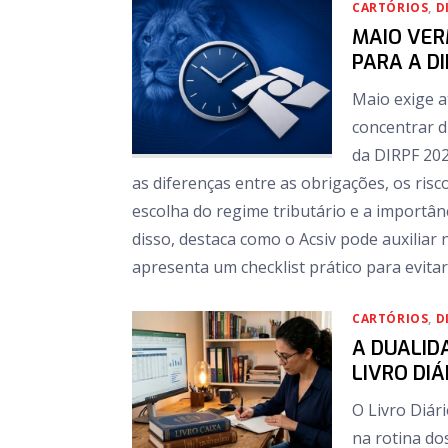
CARTÓRIOS
,
D
MAIO VER
PARA A D
Maio exige a
concentrar d
da DIRPF 202
as diferenças entre as obrigações, os risc
escolha do regime tributário e a importânc
disso, destaca como o Acsiv pode auxilia
apresenta um checklist prático para evitar 
CARTÓRIOS
,
D
A DUALID
LIVRO DIÁ
O Livro Diár
na rotina do