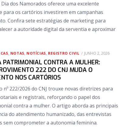
 Dia dos Namorados oferece uma excelente
e para os cartórios investirem em campanhas
to. Confira sete estratégias de marketing para
lecer a autoridade digital da serventia e aproximar
POSTED
ICAS
,
NOTAS
,
NOTÍCIAS
,
REGISTRO CIVIL
JUNHO 2, 2026
ON
A PATRIMONIAL CONTRA A MULHER:
ROVIMENTO 222 DO CNJ MUDA O
NTO NOS CARTÓRIOS
 nº 222/2026 do CNJ trouxe novas diretrizes para
otariais e registrais, reforçando o papel dos
onial contra a mulher. O artigo aborda as principais
ncia do atendimento humanizado, das entrevistas
tos sem comprometer a autonomia feminina.