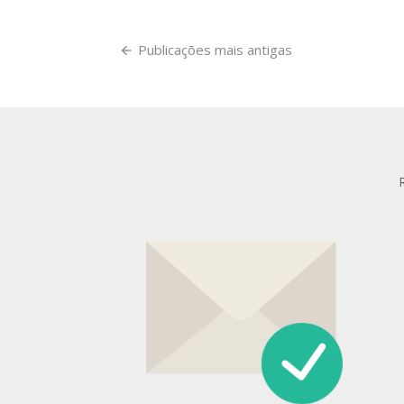
Navegação
Publicações mais antigas
por
posts