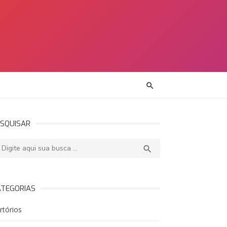
SQUISAR
squisar:
PESQUISAR

ATEGORIAS
rtórios