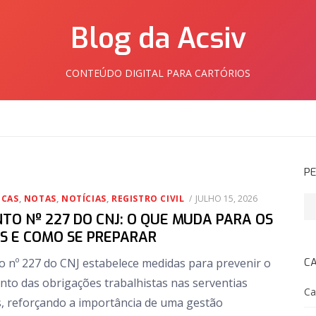
Blog da Acsiv
CONTEÚDO DIGITAL PARA CARTÓRIOS
PE
POSTED
ICAS
,
NOTAS
,
NOTÍCIAS
,
REGISTRO CIVIL
JULHO 15, 2026
Pe
ON
TO Nº 227 DO CNJ: O QUE MUDA PARA OS
S E COMO SE PREPARAR
 nº 227 do CNJ estabelece medidas para prevenir o
C
to das obrigações trabalhistas nas serventias
Ca
is, reforçando a importância de uma gestão