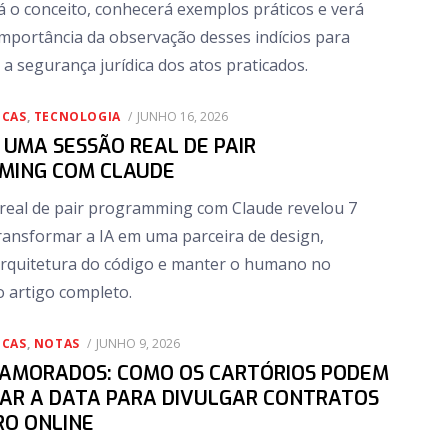
á o conceito, conhecerá exemplos práticos e verá
mportância da observação desses indícios para
 a segurança jurídica dos atos praticados.
POSTED
ICAS
,
TECNOLOGIA
JUNHO 16, 2026
ON
 UMA SESSÃO REAL DE PAIR
MING COM CLAUDE
real de pair programming com Claude revelou 7
transformar a IA em uma parceira de design,
arquitetura do código e manter o humano no
o artigo completo.
POSTED
ICAS
,
NOTAS
JUNHO 9, 2026
ON
NAMORADOS: COMO OS CARTÓRIOS PODEM
AR A DATA PARA DIVULGAR CONTRATOS
O ONLINE