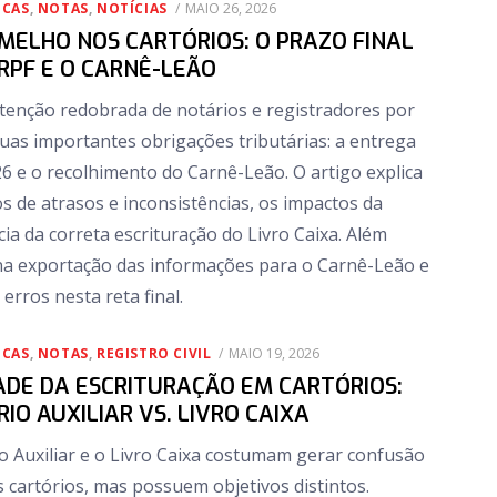
POSTED
ICAS
,
NOTAS
,
NOTÍCIAS
MAIO 26, 2026
ON
MELHO NOS CARTÓRIOS: O PRAZO FINAL
IRPF E O CARNÊ-LEÃO
tenção redobrada de notários e registradores por
uas importantes obrigações tributárias: a entrega
6 e o recolhimento do Carnê-Leão. O artigo explica
os de atrasos e inconsistências, os impactos da
ia da correta escrituração do Livro Caixa. Além
r na exportação das informações para o Carnê-Leão e
erros nesta reta final.
POSTED
ICAS
,
NOTAS
,
REGISTRO CIVIL
MAIO 19, 2026
ON
ADE DA ESCRITURAÇÃO EM CARTÓRIOS:
RIO AUXILIAR VS. LIVRO CAIXA
io Auxiliar e o Livro Caixa costumam gerar confusão
s cartórios, mas possuem objetivos distintos.