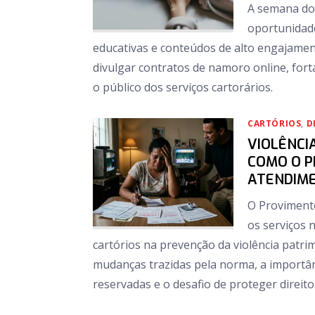
A semana do
oportunidad
educativas e conteúdos de alto engajamen
divulgar contratos de namoro online, forta
o público dos serviços cartorários.
CARTÓRIOS
,
D
VIOLÊNCI
COMO O P
ATENDIME
O Provimento
os serviços n
cartórios na prevenção da violência patrim
mudanças trazidas pela norma, a importâ
reservadas e o desafio de proteger direi