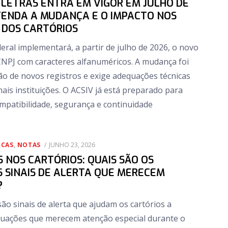
 LETRAS ENTRA EM VIGOR EM JULHO DE
TENDA A MUDANÇA E O IMPACTO NOS
 DOS CARTÓRIOS
deral implementará, a partir de julho de 2026, o novo
NPJ com caracteres alfanuméricos. A mudança foi
ão de novos registros e exige adequações técnicas
ais instituições. O ACSIV já está preparado para
patibilidade, segurança e continuidade
POSTED
ICAS
,
NOTAS
JUNHO 23, 2026
ON
S NOS CARTÓRIOS: QUAIS SÃO OS
IS SINAIS DE ALERTA QUE MERECEM
?
são sinais de alerta que ajudam os cartórios a
situações que merecem atenção especial durante o