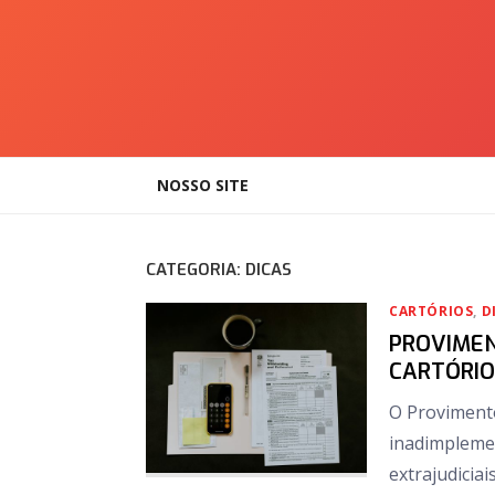
Skip
to
content
NOSSO SITE
CATEGORIA:
DICAS
CARTÓRIOS
,
D
PROVIMEN
CARTÓRIO
O Provimento
inadimplemen
extrajudicia