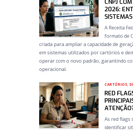
CNPJ COM
2026: EN
SISTEMAS
A Receita Fe
formato de C
criada para ampliar a capacidade de geraç
em sistemas utilizados por cartórios e dem
operar com o novo padrão, garantindo com
operacional.
CARTÓRIOS
,
D
RED FLAG
PRINCIPA
ATENÇÃO
As red flags 
identificar 