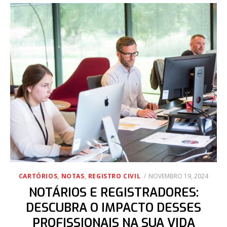
POSTED
CARTÓRIOS
,
NOTAS
,
REGISTRO CIVIL
NOVEMBRO 19, 2024
ON
NOTÁRIOS E REGISTRADORES:
DESCUBRA O IMPACTO DESSES
PROFISSIONAIS NA SUA VIDA