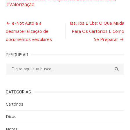
#Valorização
Navegação
e-Not Auto e a
Iss, Ibs E Cbs: O Que Muda
desmaterialização de
Para Os Cartórios E Como
de
documentos veiculares
Se Preparar
Post
PESQUISAR
Pesquisar:
PESQ

CATEGORIAS
Cartórios
Dicas
Notas