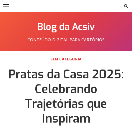
Skip
to
content
Blog da Acsiv
CONTEÚDO DIGITAL PARA CARTÓRIOS
SEM CATEGORIA
Pratas da Casa 2025:
Celebrando
Trajetórias que
Inspiram