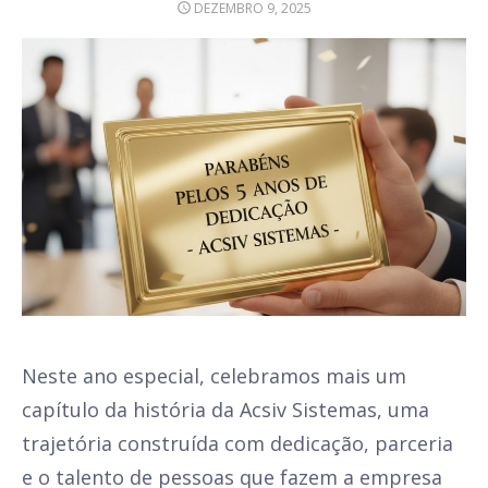
POSTED
DEZEMBRO 9, 2025
ON
Neste ano especial, celebramos mais um
capítulo da história da Acsiv Sistemas, uma
trajetória construída com dedicação, parceria
e o talento de pessoas que fazem a empresa