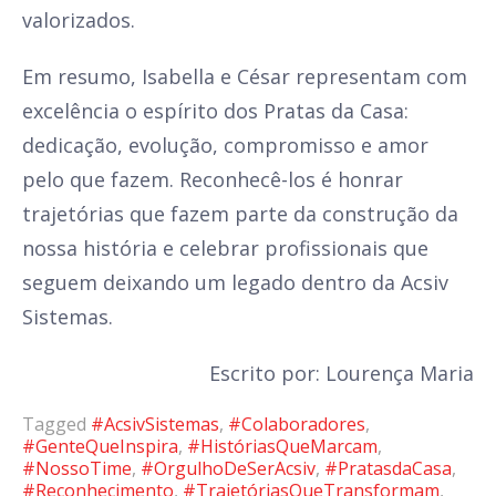
valorizados.
Em resumo, Isabella e César representam com
excelência o espírito dos Pratas da Casa:
dedicação, evolução, compromisso e amor
pelo que fazem. Reconhecê-los é honrar
trajetórias que fazem parte da construção da
nossa história e celebrar profissionais que
seguem deixando um legado dentro da Acsiv
Sistemas.
Escrito por: Lourença Maria
Tagged
#AcsivSistemas
,
#Colaboradores
,
#GenteQueInspira
,
#HistóriasQueMarcam
,
#NossoTime
,
#OrgulhoDeSerAcsiv
,
#PratasdaCasa
,
#Reconhecimento
,
#TrajetóriasQueTransformam
,