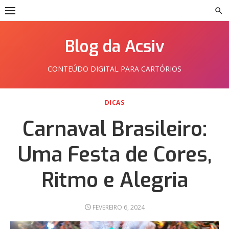
Skip
to
content
Blog da Acsiv
CONTEÚDO DIGITAL PARA CARTÓRIOS
DICAS
Carnaval Brasileiro:
Uma Festa de Cores,
Ritmo e Alegria
POSTED
FEVEREIRO 6, 2024
ON