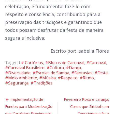
celebração, é fundamental fazê-lo com
respeito e consciência, contribuindo para a
preservação das tradições e garantindo que
todos possam desfrutar da festa de maneira
segura e inclusiva.
Escrito por: Isabella Flores
Tagged
# Cartórios
,
#Blocos de Carnaval
,
#Carnaval
,
#Carnaval Brasileiro
,
#Cultura
,
#Dança
,
#Diversidade
,
#Escolas de Samba
,
#Fantasias
,
#Festa
,
#Meio Ambiente
,
#Música
,
#Respeito
,
#Ritmo
,
#Segurança
,
#Tradições
Navegação
Implementação de
Fevereiro Roxo e Laranja:
Fundos para Modernização
Cores que Simbolizam
de
dos Cartórios: Provimento
Conscientização e