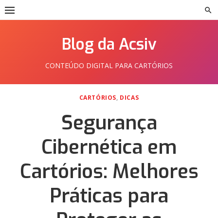
Skip
to
content
Blog da Acsiv
CONTEÚDO DIGITAL PARA CARTÓRIOS
CARTÓRIOS
,
DICAS
Segurança
Cibernética em
Cartórios: Melhores
Práticas para