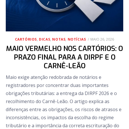
POSTED
CARTÓRIOS
,
DICAS
,
NOTAS
,
NOTÍCIAS
MAIO 26, 2026
ON
MAIO VERMELHO NOS CARTÓRIOS: O
PRAZO FINAL PARA A DIRPF E O
CARNÊ-LEÃO
Maio exige atenção redobrada de notários e
registradores por concentrar duas importantes
obrigações tributárias: a entrega da DIRPF 2026 e o
recolhimento do Carnê-Leão. O artigo explica as
diferenças entre as obrigações, os riscos de atrasos e
inconsistências, os impactos da escolha do regime
tributário e a importância da correta escrituração do