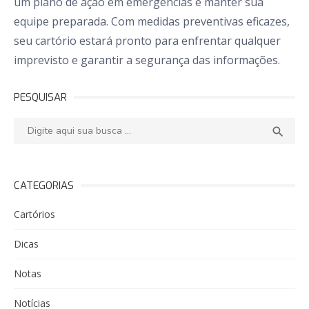
um plano de ação em emergências e manter sua
equipe preparada. Com medidas preventivas eficazes,
seu cartório estará pronto para enfrentar qualquer
imprevisto e garantir a segurança das informações.
PESQUISAR
Pesquisar:
PESQ

CATEGORIAS
Cartórios
Dicas
Notas
Notícias