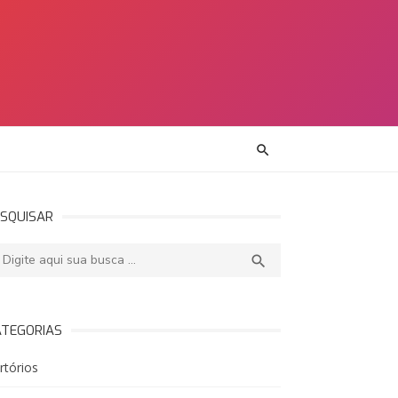
SQUISAR
squisar:
PESQUISAR

ATEGORIAS
rtórios