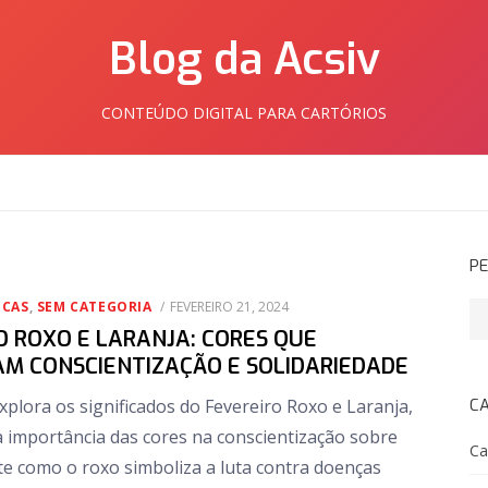
Blog da Acsiv
CONTEÚDO DIGITAL PARA CARTÓRIOS
PE
POSTED
ICAS
,
SEM CATEGORIA
FEVEREIRO 21, 2024
Pe
ON
O ROXO E LARANJA: CORES QUE
AM CONSCIENTIZAÇÃO E SOLIDARIEDADE
explora os significados do Fevereiro Roxo e Laranja,
C
 importância das cores na conscientização sobre
Ca
te como o roxo simboliza a luta contra doenças