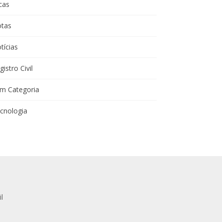
cas
tas
tícias
gistro Civil
m Categoria
cnologia
l