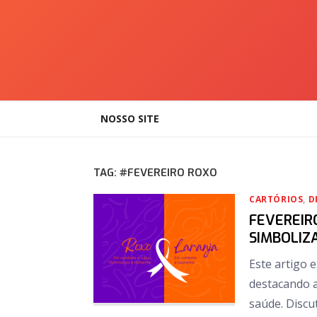
Skip
to
content
NOSSO SITE
TAG:
#FEVEREIRO ROXO
CARTÓRIOS
,
D
FEVEREIR
SIMBOLIZ
Este artigo 
destacando a
saúde. Discu