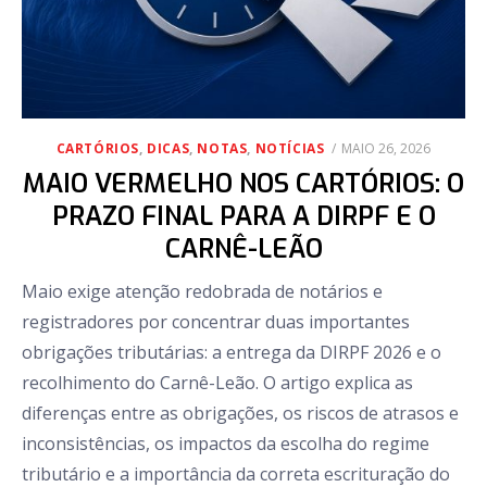
POSTED
CARTÓRIOS
,
DICAS
,
NOTAS
,
NOTÍCIAS
MAIO 26, 2026
ON
MAIO VERMELHO NOS CARTÓRIOS: O
PRAZO FINAL PARA A DIRPF E O
CARNÊ-LEÃO
Maio exige atenção redobrada de notários e
registradores por concentrar duas importantes
obrigações tributárias: a entrega da DIRPF 2026 e o
recolhimento do Carnê-Leão. O artigo explica as
diferenças entre as obrigações, os riscos de atrasos e
inconsistências, os impactos da escolha do regime
tributário e a importância da correta escrituração do