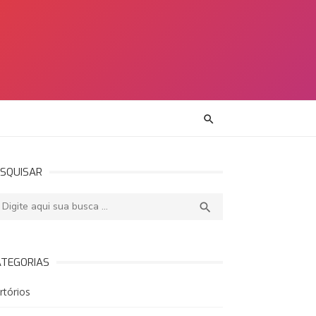
SQUISAR
squisar:
PESQUISAR

ATEGORIAS
rtórios