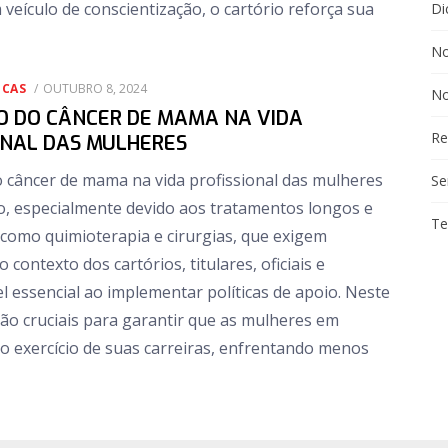
eículo de conscientização, o cartório reforça sua
Di
No
POSTED
ICAS
OUTUBRO 8, 2024
No
ON
O DO CÂNCER DE MAMA NA VIDA
Re
ONAL DAS MULHERES
 câncer de mama na vida profissional das mulheres
Se
ivo, especialmente devido aos tratamentos longos e
Te
, como quimioterapia e cirurgias, que exigem
contexto dos cartórios, titulares, oficiais e
essencial ao implementar políticas de apoio. Neste
ão cruciais para garantir que as mulheres em
 exercício de suas carreiras, enfrentando menos