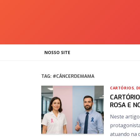
Skip
to
content
NOSSO SITE
TAG:
#CÂNCERDEMAMA
CARTÓRIOS
,
D
CARTÓRIO
ROSA E N
Neste artigo
protagonist
atuando na d