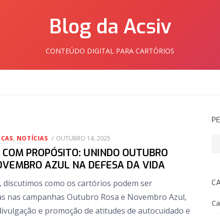
Blog da Acsiv
CONTEÚDO DIGITAL PARA CARTÓRIOS
PE
POSTED
ICAS
,
NOTÍCIAS
OUTUBRO 14, 2025
Pe
ON
 COM PROPÓSITO: UNINDO OUTUBRO
OVEMBRO AZUL NA DEFESA DA VIDA
, discutimos como os cartórios podem ser
C
as nas campanhas Outubro Rosa e Novembro Azul,
Ca
ivulgação e promoção de atitudes de autocuidado e